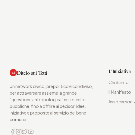
L'Iniziativa
Ditelo sui Tetti
Chi Siamo
Un network civico, prepolitico e condiviso,
Il Manifesto
per attraversare assieme la grande
“questione antropologica” nelle scelte
Associazioni 
pubbliche, fino a offrire ai decisori idee.
iniziative e proposte al servizio del bene
comune.