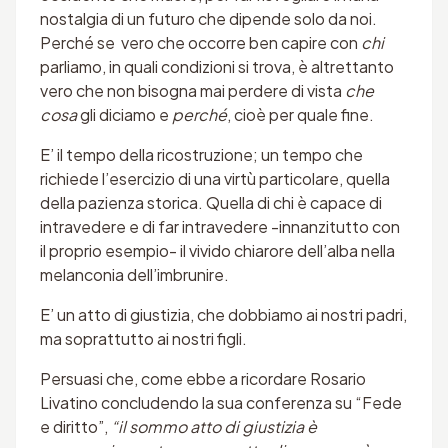
nostalgia di un futuro che dipende solo da noi.
Perché se vero che occorre ben capire con
chi
parliamo, in quali condizioni si trova, è altrettanto
vero che non bisogna mai perdere di vista
che
cosa
gli diciamo e
perché
, cioè per quale fine.
E’ il tempo della ricostruzione; un tempo che
richiede l’esercizio di una virtù particolare, quella
della pazienza storica. Quella di chi è capace di
intravedere e di far intravedere -innanzitutto con
il proprio esempio- il vivido chiarore dell’alba nella
melanconia dell’imbrunire.
E’ un atto di giustizia, che dobbiamo ai nostri padri,
ma soprattutto ai nostri figli.
Persuasi che, come ebbe a ricordare Rosario
Livatino concludendo la sua conferenza su “Fede
e diritto”,
“il sommo atto di giustizia è