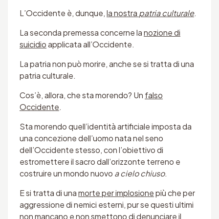
L’Occidente è, dunque,
la nostra
patria culturale
.
La seconda premessa concerne la
nozione di
suicidio
applicata all’Occidente.
La patria non può morire, anche se si tratta di una
patria culturale.
Cos’è, allora, che sta morendo? Un
falso
Occidente
.
Sta morendo quell’identità artificiale imposta da
una concezione dell’uomo nata nel seno
dell’Occidente stesso, con l’obiettivo di
estromettere il sacro dall’orizzonte terreno e
costruire un mondo nuovo
a cielo chiuso
.
E si tratta di una
morte per implosione
più che per
aggressione di nemici esterni, pur se questi ultimi
non mancano e non smettono di denunciare il