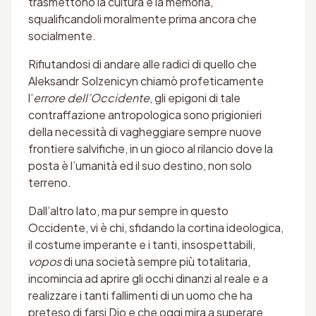
trasmettono la cultura e la memoria,
squalificandoli moralmente prima ancora che
socialmente.
Rifiutandosi di andare alle radici di quello che
Aleksandr Solzenicyn chiamò profeticamente
l’
errore dell’Occidente
, gli epigoni di tale
contraffazione antropologica sono prigionieri
della necessità di vagheggiare sempre nuove
frontiere salvifiche, in un gioco al rilancio dove la
posta è l’umanità ed il suo destino, non solo
terreno.
Dall’altro lato, ma pur sempre in questo
Occidente, vi è chi, sfidando la cortina ideologica,
il costume imperante e i tanti, insospettabili,
vopos
di una società sempre più totalitaria,
incomincia ad aprire gli occhi dinanzi al reale e a
realizzare i tanti fallimenti di un uomo che ha
preteso di farsi Dio e che oggi mira a superare