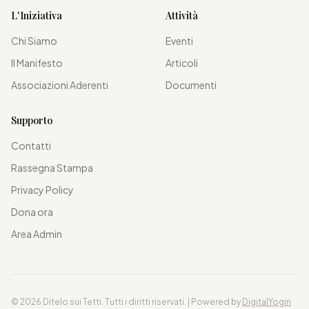
L'Iniziativa
Attività
Chi Siamo
Eventi
Il Manifesto
Articoli
Associazioni Aderenti
Documenti
Supporto
Contatti
Rassegna Stampa
Privacy Policy
Dona ora
Area Admin
©
2026
Ditelo sui Tetti. Tutti i diritti riservati. | Powered by
DigitalYogin