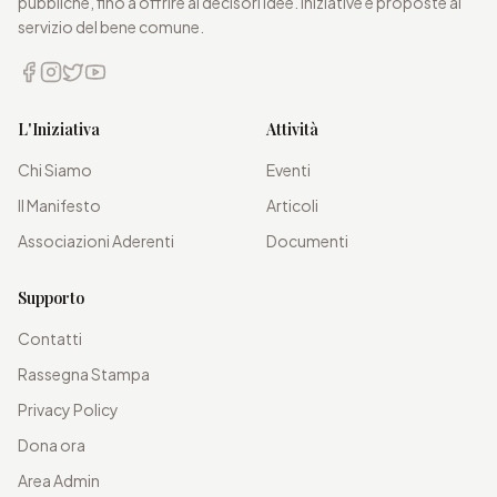
pubbliche, fino a offrire ai decisori idee. iniziative e proposte al
servizio del bene comune.
L'Iniziativa
Attività
Chi Siamo
Eventi
Il Manifesto
Articoli
Associazioni Aderenti
Documenti
Supporto
Contatti
Rassegna Stampa
Privacy Policy
Dona ora
Area Admin