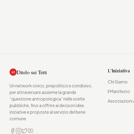
L'Iniziativa
Ditelo sui Tetti
Chi Siamo
Un network civico, prepolitico e condiviso,
Il Manifesto
per attraversare assieme la grande
“questione antropologica” nelle scelte
Associazioni 
pubbliche, fino a offrire ai decisori idee.
iniziative e proposte al servizio del bene
comune.