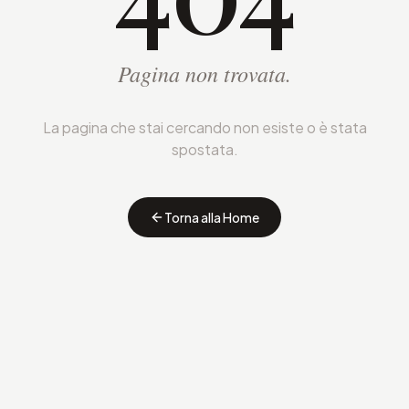
Pagina non trovata.
La pagina che stai cercando non esiste o è stata
spostata.
Torna alla Home