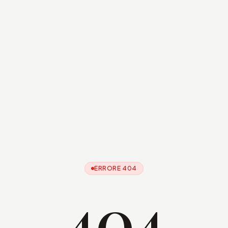
ERRORE 404
404