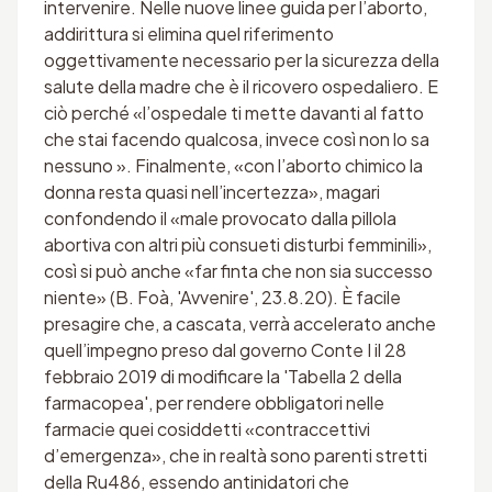
intervenire. Nelle nuove linee guida per l’aborto,
addirittura si elimina quel riferimento
oggettivamente necessario per la sicurezza della
salute della madre che è il ricovero ospedaliero. E
ciò perché «l’ospedale ti mette davanti al fatto
che stai facendo qualcosa, invece così non lo sa
nessuno ». Finalmente, «con l’aborto chimico la
donna resta quasi nell’incertezza», magari
confondendo il «male provocato dalla pillola
abortiva con altri più consueti disturbi femminili»,
così si può anche «far finta che non sia successo
niente» (B. Foà, 'Avvenire', 23.8.20). È facile
presagire che, a cascata, verrà accelerato anche
quell’impegno preso dal governo Conte I il 28
febbraio 2019 di modificare la 'Tabella 2 della
farmacopea', per rendere obbligatori nelle
farmacie quei cosiddetti «contraccettivi
d’emergenza», che in realtà sono parenti stretti
della Ru486, essendo antinidatori che