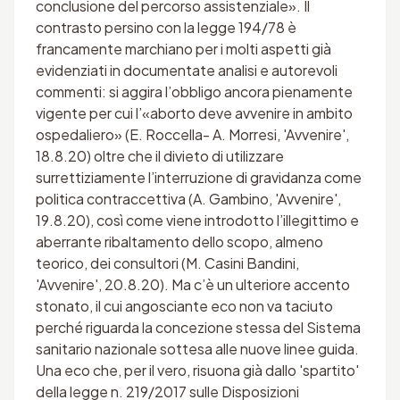
conclusione del percorso assistenziale». Il
contrasto persino con la legge 194/78 è
francamente marchiano per i molti aspetti già
evidenziati in documentate analisi e autorevoli
commenti: si aggira l’obbligo ancora pienamente
vigente per cui l’«aborto deve avvenire in ambito
ospedaliero» (E. Roccella- A. Morresi, 'Avvenire',
18.8.20) oltre che il divieto di utilizzare
surrettiziamente l’interruzione di gravidanza come
politica contraccettiva (A. Gambino, 'Avvenire',
19.8.20), così come viene introdotto l’illegittimo e
aberrante ribaltamento dello scopo, almeno
teorico, dei consultori (M. Casini Bandini,
'Avvenire', 20.8.20). Ma c’è un ulteriore accento
stonato, il cui angosciante eco non va taciuto
perché riguarda la concezione stessa del Sistema
sanitario nazionale sottesa alle nuove linee guida.
Una eco che, per il vero, risuona già dallo 'spartito'
della legge n. 219/2017 sulle Disposizioni