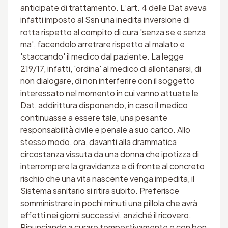
anticipate di trattamento. L’art. 4 delle Dat aveva
infatti imposto al Ssn una inedita inversione di
rotta rispetto al compito di cura 'senza se e senza
ma', facendolo arretrare rispetto al malato e
'staccando' il medico dal paziente. La legge
219/17, infatti, 'ordina' al medico di allontanarsi, di
non dialogare, di non interferire con il soggetto
interessato nel momento in cui vanno attuate le
Dat, addirittura disponendo, in caso il medico
continuasse a essere tale, una pesante
responsabilità civile e penale a suo carico. Allo
stesso modo, ora, davanti alla drammatica
circostanza vissuta da una donna che ipotizza di
interrompere la gravidanza e di fronte al concreto
rischio che una vita nascente venga impedita, il
Sistema sanitario si ritira subito. Preferisce
somministrare in pochi minuti una pillola che avrà
effetti nei giorni successivi, anziché il ricovero.
Rinunciando a curare tempestivamente e con ben