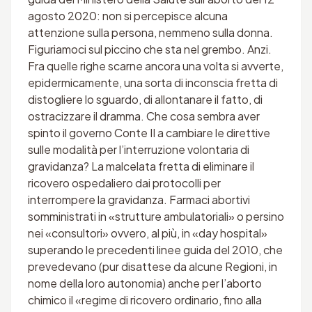
agosto 2020: non si percepisce alcuna
attenzione sulla persona, nemmeno sulla donna.
Figuriamoci sul piccino che sta nel grembo. Anzi.
Fra quelle righe scarne ancora una volta si avverte,
epidermicamente, una sorta di inconscia fretta di
distogliere lo sguardo, di allontanare il fatto, di
ostracizzare il dramma. Che cosa sembra aver
spinto il governo Conte II a cambiare le direttive
sulle modalità per l’interruzione volontaria di
gravidanza? La malcelata fretta di eliminare il
ricovero ospedaliero dai protocolli per
interrompere la gravidanza. Farmaci abortivi
somministrati in «strutture ambulatoriali» o persino
nei «consultori» ovvero, al più, in «day hospital»
superando le precedenti linee guida del 2010, che
prevedevano (pur disattese da alcune Regioni, in
nome della loro autonomia) anche per l’aborto
chimico il «regime di ricovero ordinario, fino alla