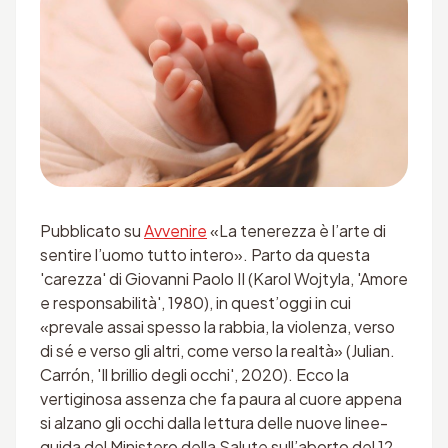
Pubblicato su
Avvenire
«La tenerezza è l’arte di
sentire l’uomo tutto intero». Parto da questa
'carezza' di Giovanni Paolo II (Karol Wojtyla, 'Amore
e responsabilità', 1980), in quest’oggi in cui
«prevale assai spesso la rabbia, la violenza, verso
di sé e verso gli altri, come verso la realtà» (Julian.
Carrón, 'Il brillio degli occhi', 2020). Ecco la
vertiginosa assenza che fa paura al cuore appena
si alzano gli occhi dalla lettura delle nuove linee-
guida del Ministero della Salute sull’aborto del 12