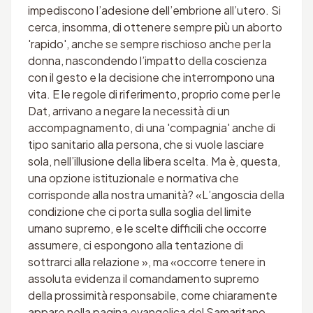
impediscono l’adesione dell’embrione all’utero. Si
cerca, insomma, di ottenere sempre più un aborto
'rapido', anche se sempre rischioso anche per la
donna, nascondendo l’impatto della coscienza
con il gesto e la decisione che interrompono una
vita. E le regole di riferimento, proprio come per le
Dat, arrivano a negare la necessità di un
accompagnamento, di una 'compagnia' anche di
tipo sanitario alla persona, che si vuole lasciare
sola, nell’illusione della libera scelta. Ma è, questa,
una opzione istituzionale e normativa che
corrisponde alla nostra umanità? «L’angoscia della
condizione che ci porta sulla soglia del limite
umano supremo, e le scelte difficili che occorre
assumere, ci espongono alla tentazione di
sottrarci alla relazione », ma «occorre tenere in
assoluta evidenza il comandamento supremo
della prossimità responsabile, come chiaramente
appare nella pagina evangelica del Samaritano