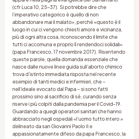
(cfr Luca 10, 25-37). Si potrebbe dire che
l’imperativo categorico è quello di non
abbandonare mai il malato», perché «questo è il
luogo in cui ci vengono chiesti amore e vicinanza,
più di ogni altra cosa, riconoscendo il limite che
tutti ci accomuna e proprio lì rendendoci solidali»
(papa Francesco, 17 novembre 2017). Risentendo
queste parole, quella domanda essenziale che
nasce dalle nuove linee guida sull’aborto chimico
trova d’istinto immediata risposta nel recente
esempio di tanti medici e infermieri, che –
nell’ideale evocato dal Papa – si sono fatti
prossimo sino al sacrificio di sé, curando senza
riserve i più colpiti dalla pandemia per il Covid-19.
Guardando a quegli operatori sanitari che hanno
abbracciato negli ospedali «l’uomo tutto intero »
delineato da san Giovanni Paolo II e
appassionatamente difeso da papa Francesco, la