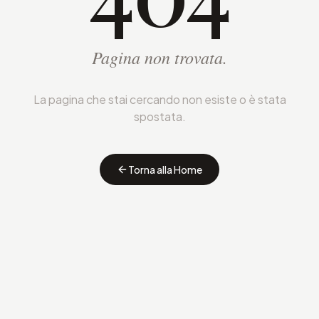
Pagina non trovata.
La pagina che stai cercando non esiste o è stata
spostata.
Torna alla Home