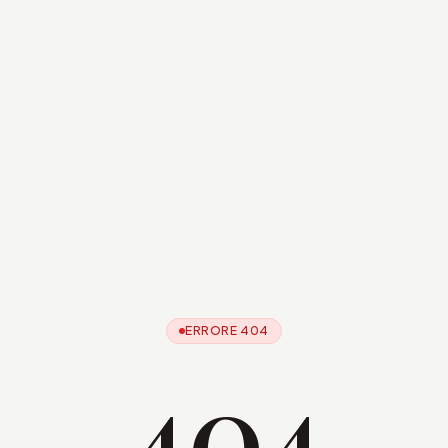
ERRORE 404
404