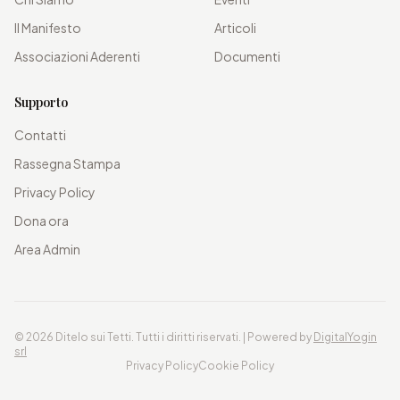
Il Manifesto
Articoli
Associazioni Aderenti
Documenti
Supporto
Contatti
Rassegna Stampa
Privacy Policy
Dona ora
Area Admin
©
2026
Ditelo sui Tetti. Tutti i diritti riservati. | Powered by
DigitalYogin
srl
Privacy Policy
Cookie Policy