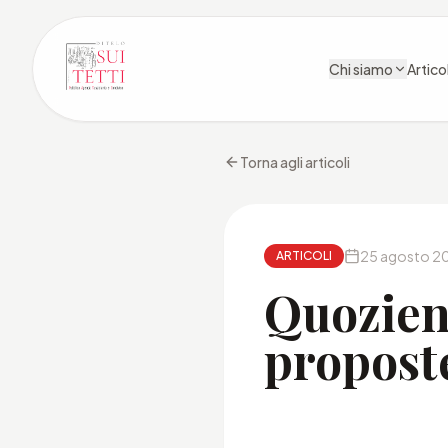
Chi siamo
Articol
Torna agli articoli
25 agosto 2
ARTICOLI
Quozient
propost