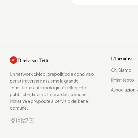
L'Iniziativa
Ditelo sui Tetti
Chi Siamo
Un network civico, prepolitico e condiviso,
Il Manifesto
per attraversare assieme la grande
“questione antropologica” nelle scelte
Associazioni 
pubbliche, fino a offrire ai decisori idee.
iniziative e proposte al servizio del bene
comune.