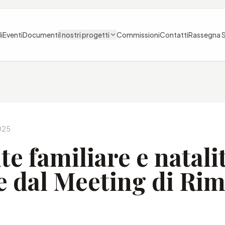
i
Eventi
Documenti
I nostri progetti
Commissioni
Contatti
Rassegna 
025
e familiare e natali
e dal Meeting di Rim