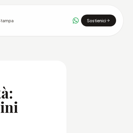
Stampa
Sostienici
tà:
ini