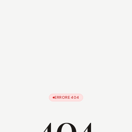
ERRORE 404
404