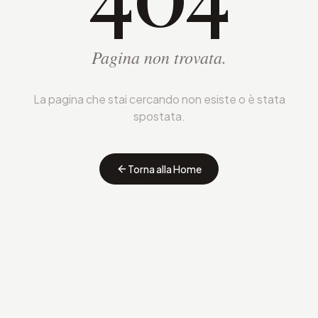
Pagina non trovata.
La pagina che stai cercando non esiste o è stata
spostata.
Torna alla Home