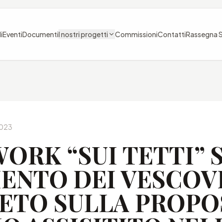
i
Eventi
Documenti
I nostri progetti
Commissioni
Contatti
Rassegna 
2023
WORK “SUI TETTI” 
NTO DEI VESCOVI
ETO SULLA PROPO