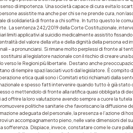
l senso di impotenza. Una società capace di cura evita lo scar
persone assistite ma anche per chi se ne prende cura, non lasc
iale di solidarietà di fronte a chi soffre. In tutto questo le com
arte. La sentenza 242/2019 della Corte Costituzionale, inter
iari limiti applicativi al suicidio medicalmente assistito fissand
entralità del valore della vita e della dignità della persona ed 
onali - a pronunciarsi. Si rimane molto perplessi di fronte al ten
i sostituirsi al legislatore nazionale con il rischio di creare una
do verso le Regioni più libertarie. Destano anche preoccupazi
tano di riempire spazi lasciati vuoti dal legislatore. È compito 
berazione etica quali sono i Comitati etici richiamati dalla sen
o nazionale e spesso fatti intervenire quando tutto è già stato 
so o mettendolo di fronte alla ratifica quasi obbligata di deci
 ad offrire la loro valutazione avendo sempre a cuore la tutela 
romuovere politiche sanitarie che favoriscano la diffusione d
 formazione adeguata del personale, la presenza e l’azione di h
trovi un accompagnamento pieno, nelle varie dimensioni del su
ta la sofferenza. Dispiace, invece, constatare come le cure palli