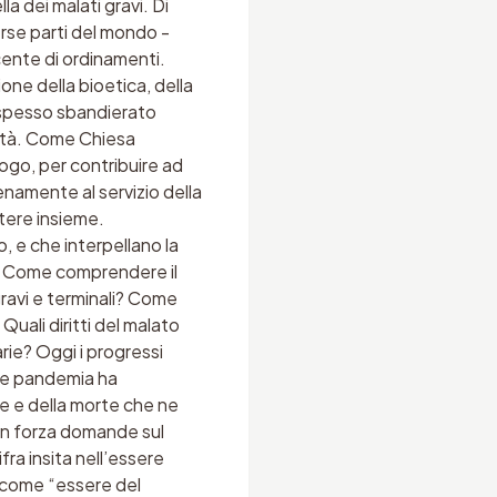
a dei malati gravi. Di
erse parti del mondo -
cente di ordinamenti.
one della bioetica, della
è spesso sbandierato
ertà. Come Chiesa
logo, per contribuire ad
enamente al servizio della
ttere insieme.
o, e che interpellano la
a? Come comprendere il
gravi e terminali? Come
Quali diritti del malato
rie? Oggi i progressi
nte pandemia ha
le e della morte che ne
con forza domande sul
ra insita nell’essere
e come “essere del