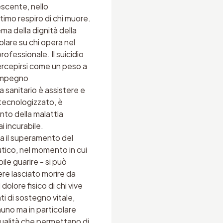
escente, nello
ltimo respiro di chi muore.
ma della dignità della
olare su chi opera nel
ofessionale. Il suicidio
percepirsi come un peso a
isimpegno
 sanitario è assistere e
 tecnologizzato, è
nto della malattia
i incurabile.
na il superamento del
utico, nel momento in cui
ile guarire - si può
ere lasciato morire da
olore fisico di chi vive
ti di sostegno vitale,
gnuno ma in particolare
qualità che permettano di