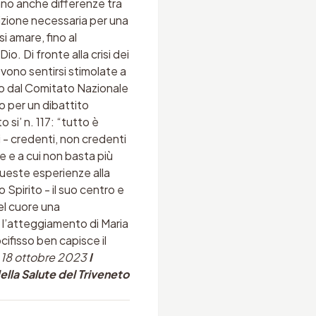
iano anche differenze tra
dizione necessaria per una
si amare, fino al
o. Di fronte alla crisi dei
vono sentirsi stimolate a
to dal Comitato Nazionale
co per un dibattito
si’ n. 117: “tutto è
 - credenti, non credenti
ce e a cui non basta più
 queste esperienze alla
 Spirito - il suo centro e
nel cuore una
 l’atteggiamento di Maria
ocifisso ben capisce il
 18 ottobre 2023
I
lla Salute del Triveneto