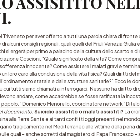
IO ASSISITITO NEL
I.
l Triveneto per aver offerto a tutti una parola chiara di fronte 
i alcuni consigli regionali, quali quelli del Friuli Venezia Giulia
i si ergerà per primo a paladino della cultura dello scarto e d
ciazione Coscioni. "Quale significato della vita? Come compren
la sofferenza innocente? Come assistere i malati gravi e term
 un loro caro alla conclusione della vita fisica? Quali diritti de
dall’ordinamento statale e dalle strutture sanitarie?" Ecco le
ui tutti siamo chiamati a interrogarci. Nessuno ha diritto di dire
e devono andare, come accadrebbe se fosse ratificata la incos
l popolo.” Domenico Menorello, coordinatore network “Ditelo s
del documento:
Suicidio assistito o malati assistiti?
La cro
ina alla Terra Santa e ai tanti conflitti oggi presenti nel mondo
egano tragicamente nel Mediterraneo alle vittime della pena d
sulle quali – anche sorretti dal magistero di Papa Francesco – 