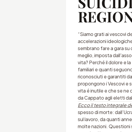
SUICID
REGION
“Siamo grati ai vescovi de
accelerazioni ideologiche d
sembrano fare a gara su ch
meglio, imposta dall'asso
vita? Perché il dolore e 
familiari e quanti seguono
riconosciuti e garantiti 
propongono i Vescovi e su c
vita é inutile e che se n
da Cappato agli eletti da
Ecco il testo integrale 
spesso di morte: dall’Ucra
sul lavoro, da quanti ann
molte nazioni. Questioni 