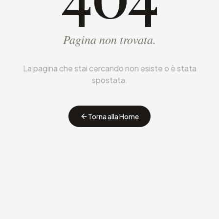
Pagina non trovata.
La pagina che stai cercando non esiste o è stata
spostata.
Torna alla Home