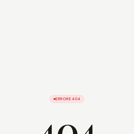
ERRORE 404
404