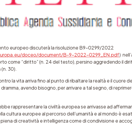
amento europeo discuterà la risoluzione B9-0299/2022
.europa.eu/doceo/document/B-9-2022-0299_EN.pdf
) nell
rto come “diritto” (n. 24 del testo)
,
persino aggredendo il diri
 (n. 30).
tro la vita arriva fino al punto di ribaltare la realtà e il cuore d
e dramma, avendo bisogno
,
per arrivare a tal segno
,
di reprimere
be rappresentare la civiltà europea se arrivasse ad afferma
della cultura europee al percorso dell’umanità e al mondo è e
piena di creatività e intelligenza come di condivisione e accog