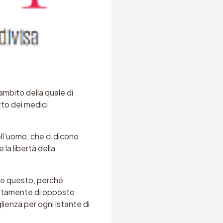
’ambito della quale di
tto dei medici
ell’uomo, che ci dic
ono
 la libertà della
re questo, perché
sattamente di opposto
lienza per ogni istante di