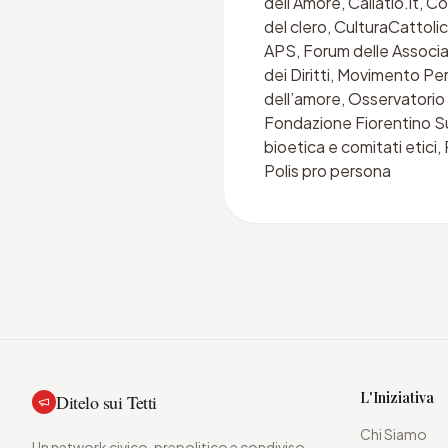
dell’Amore, Callatio.it, 
del clero, CulturaCattoli
APS, Forum delle Associa
dei Diritti, Movimento Pe
dell’amore, Osservatorio 
Fondazione Fiorentino Sul
bioetica e comitati etici,
Polis pro persona
L'Iniziativa
Ditelo sui Tetti
Chi Siamo
Un network civico, prepolitico e condiviso,