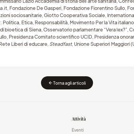
Commissario Lazio Accademia di storia dell’arte sanitaria, Conf
ca.it, Fondazione De Gasperi, Fondazione Fiorentino Sullo, Fo
zioni sociosanitarie, Giotto Cooperativa Sociale, Internation
r: Politica, Etica, Responsabilità, Movimento Per la Vita itali
di bioetica di Siena, Osservatorio parlamentare “Vera lex?”, C
lo, Presidenza Comitato scientifico UCID, Presidenza onoraria
 Rete Liberi di educare,
Steadfast
, Unione Superiori Maggiori (U
Torna agli articoli
Attività
Eventi