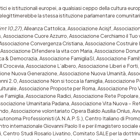
tici e istituzionali europei, a qualsiasi ceppo della cultura eu
elegittimerebbe la stessa istituzione parlamentare comunitari
(mt 10,27)
, Alleanza Cattolica, Associazione Acisjf, Associazio
s, Associazione Cuore Azzurro, Associazione Cerchiamo il Tuo 
, Associazione Convergenza Cristiana, Associazione Costruire
 Associazione Difendere la vita con Maria, Associazione Donu
ica & Democrazia, Associazione FamigliaSI, Associazione Fami
 Il Crocevia, Associazione L’albero, Associazione Liberi e Forti
ciazione Nuova Generazione, Associazione Nuova Umanità, Assoc
nni 2.0, Associazione Non si tocca la famiglia, Associazione P
lturale, Associazione Proposte per Roma, Associazione Pro Vi
 Famiglia, Associazione Radici, Associazione Rete Popolare, 
sociazione Umanitaria Padana, Associazione Vita Nuova – Rete
ndo, Associazione volontariato Opera Baldo Ausilia Onlus, Avv
utonoma Professionisti (A.N.A.P.S.), Centro Italiano di Promo
ntro internazionale Giovanni Paolo II e per il magistero sociale
, Centro Studi Rosario Livatino, Comitato SALE per la dottrina 