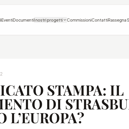
i
Eventi
Documenti
I nostri progetti
Commissioni
Contatti
Rassegna 
22
CATO STAMPA: IL
ENTO DI STRASB
 L’EUROPA?