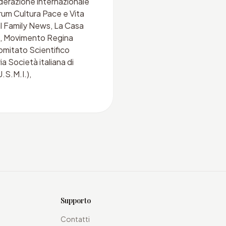
ederazione internazionale
rum Cultura Pace e Vita
al Family News, La Casa
ano, Movimento Regina
omitato Scientifico
 Società italiana di
.S.M.I.),
Supporto
Contatti