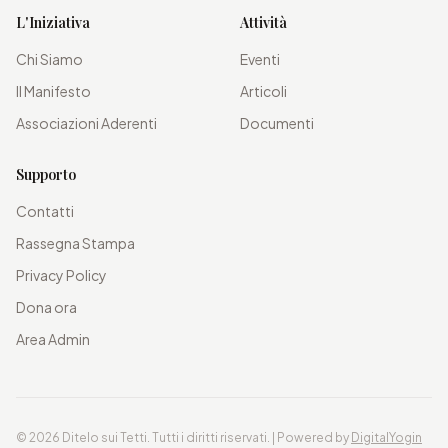
L'Iniziativa
Attività
Chi Siamo
Eventi
Il Manifesto
Articoli
Associazioni Aderenti
Documenti
Supporto
Contatti
Rassegna Stampa
Privacy Policy
Dona ora
Area Admin
©
2026
Ditelo sui Tetti. Tutti i diritti riservati. | Powered by
DigitalYogin